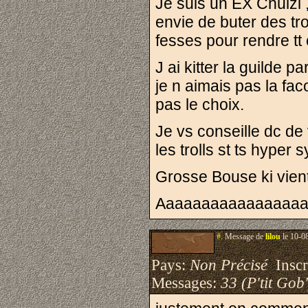
Je suis un EX Chulzi 
envie de buter des tr
fesses pour rendre tt 
J ai kitter la guilde 
je n aimais pas la fac
pas le choix.
Je vs conseille dc de 
les trolls st ts hyper
Grosse Bouse ki vient
Aaaaaaaaaaaaaaaaaa
#.
Message de
lilou
le 10-0
Pays:
Non Précisé
Inscri
Messages:
33 (P'tit Gob'