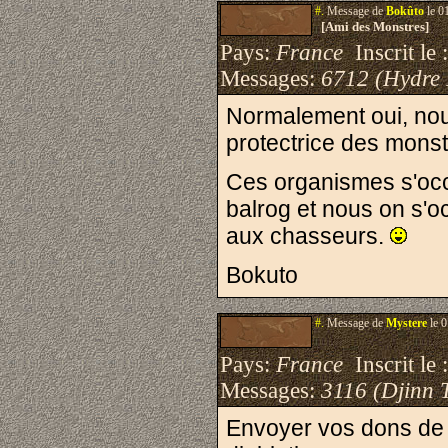
#.
Message de
Bokûto
le 0
[Ami des Monstres]
Pays:
France
Inscrit le 
Messages:
6712 (Hydre
Normalement oui, no
protectrice des mons
Ces organismes s'occ
balrog et nous on s'oc
aux chasseurs.
Bokuto
#.
Message de
Mystere
le 0
Pays:
France
Inscrit le 
Messages:
3116 (Djinn 
Envoyer vos dons de P