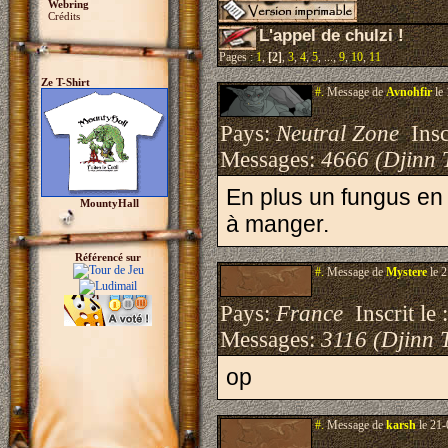
Webring
Crédits
L'appel de chulzi !
Pages :
1
,
[2]
,
3
,
4
,
5
, ...,
9
,
10
,
11
Ze T-Shirt
#.
Message de
Avnohfir
le 
Pays:
Neutral Zone
Inscr
Messages:
4666 (Djinn 
En plus un fungus en 
MountyHall
à manger.
Référencé sur
#.
Message de
Mystere
le 2
Pays:
France
Inscrit le 
Messages:
3116 (Djinn 
op
#.
Message de
karsh
le 21-