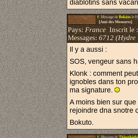
diablotins sans vacan
#.
Message de
Bokûto
le 0
[Ami des Monstres]
Pays:
France
Inscrit le 
Messages:
6712 (Hydre
Il y a aussi :
SOS, vengeur sans h
Klonk : comment peut 
ignobles dans ton pro
ma signature.
A moins bien sur que
rejoindre dna snotre
Bokuto.
#.
Message de
Thâpphâds