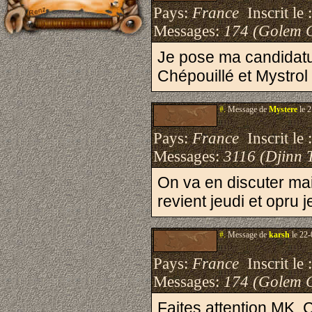
Pays:
France
Inscrit le 
Messages:
174 (Golem 
Je pose ma candidatur
Chépouillé et Mystrol
#.
Message de
Mystere
le 2
Pays:
France
Inscrit le 
Messages:
3116 (Djinn 
On va en discuter ma
revient jeudi et opru j
#.
Message de
karsh
le 22-
Pays:
France
Inscrit le 
Messages:
174 (Golem 
Faites attention MK, 