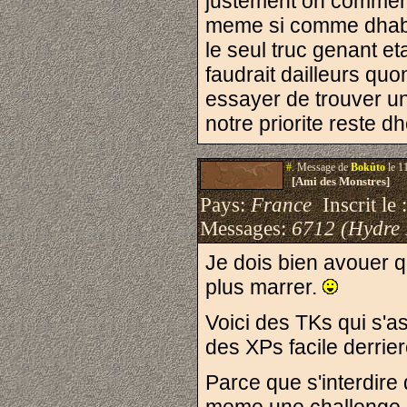
justement on commenc
meme si comme dhab c
le seul truc genant eta
faudrait dailleurs quo
essayer de trouver un
notre priorite reste d
#.
Message de
Bokûto
le 1
[Ami des Monstres]
Pays:
France
Inscrit le 
Messages:
6712 (Hydre
Je dois bien avouer q
plus marrer.
Voici des TKs qui s'a
des XPs facile derrier
Parce que s'interdire