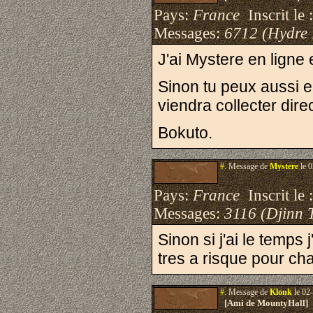
Pays:
France
Inscrit le 
Messages:
6712 (Hydre
J'ai Mystere en ligne
Sinon tu peux aussi 
viendra collecter dir
Bokuto.
#.
Message de
Mystere
le 0
Pays:
France
Inscrit le 
Messages:
3116 (Djinn 
Sinon si j'ai le temps
tres a risque pour ch
#.
Message de
Klonk
le 02
[Ami de MountyHall]