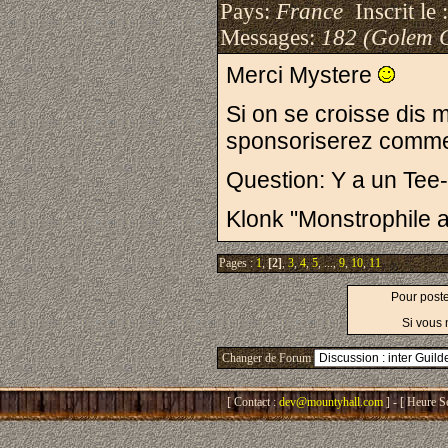
Pays:
France
Inscrit le 
Messages:
182 (Golem 
Merci Mystere
Si on se croisse dis 
sponsoriserez comme
Question: Y a un Tee
Klonk "Monstrophile a
Pages :
1
,
[2]
,
3
,
4
,
5
, ...,
9
,
10
,
11
Pour post
Si vous 
Changer de Forum
[ Contact :
dev@mountyhall.com
] - [ Heure S