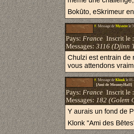
meme une challenge, 
Bokûto, eSkrimeur en
#.
Message de
Mystere
le 3
Pays:
France
Inscrit le 
Messages:
3116 (Djinn 
Chulzi est entrain de
vous attendons vraime
#.
Message de
Klonk
le 01
[Ami de MountyHall]
Pays:
France
Inscrit le 
Messages:
182 (Golem 
Y aurais un fond de P
Klonk "Ami des Bêtes