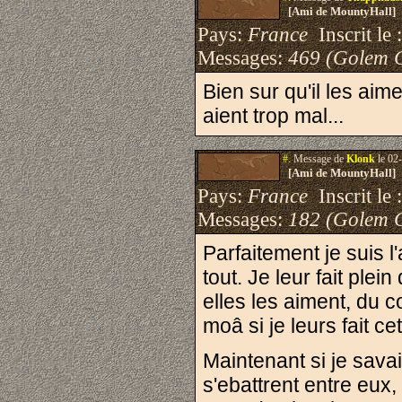
[Ami de MountyHall]
Pays:
France
Inscrit le 
Messages:
469 (Golem 
Bien sur qu'il les aim
aient trop mal...
#.
Message de
Klonk
le 02
[Ami de MountyHall]
Pays:
France
Inscrit le 
Messages:
182 (Golem 
Parfaitement je suis l
tout. Je leur fait pl
elles les aiment, du co
moâ si je leurs fait cet
Maintenant si je savais
s'ebattrent entre eux