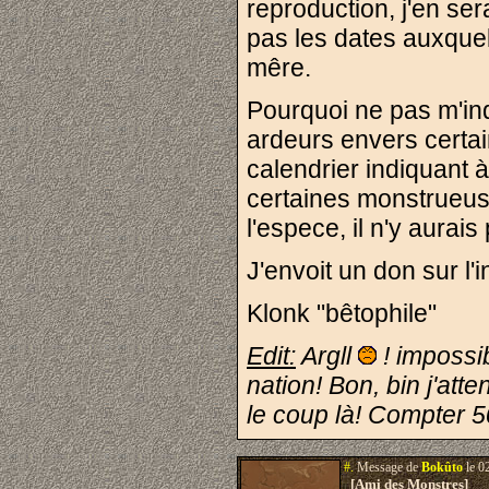
reproduction, j'en se
pas les dates auxquel
mêre.
Pourquoi ne pas m'ind
ardeurs envers certa
calendrier indiquant 
certaines monstrueus
l'espece, il n'y aurai
J'envoit un don sur l'
Klonk "bêtophile"
Edit:
Argll
! impossi
nation! Bon, bin j'att
le coup là! Compter
#.
Message de
Bokûto
le 0
[Ami des Monstres]