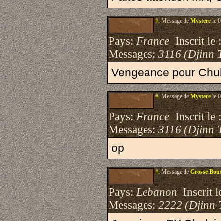
#.
Message de
Mystere
le 0
Pays:
France
Inscrit le 
Messages:
3116 (Djinn 
Vengeance pour Chulz
#.
Message de
Mystere
le 0
Pays:
France
Inscrit le 
Messages:
3116 (Djinn 
op
#.
Message de
Grosse Bou
Pays:
Lebanon
Inscrit l
Messages:
2222 (Djinn 