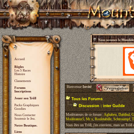
Nous sommes le
Mundidey
Accueil
Règles
Les 5 Races
Histoire
Classements
Bienvenue
Invité
Forums
Inscriptions
Jouer son Trõll
Tous les Forums
Packs Graphiques
Discussion : inter Guilde
Goodies
Modérateurs de ce forum :
Aghabeu
,
Dabihul
,
G
Nous Contacter
Soutenir le Jeu.
Modérateur5
,
Mr x
,
Rouletabille
,
Schtroumpf
,
T
Vous êtes un Trõll, j'en conviens, mais un Trõll ci
Notre Boutique.
Liens