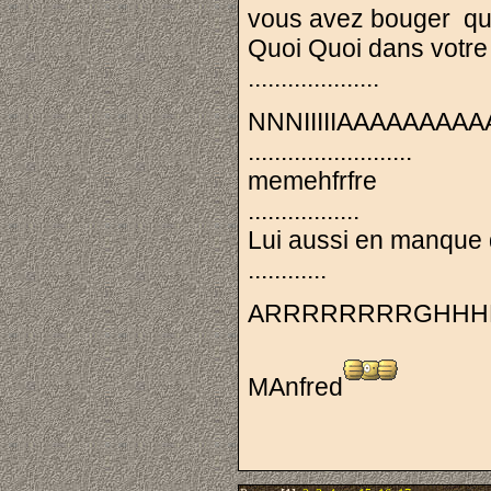
vous avez bouger qua
Quoi Quoi dans votr
....................
NNNIIIIIAAAAAA
.........................
memehfrfre
.................
Lui aussi en manque d
............
ARRRRRRRRGHHH
MAnfred