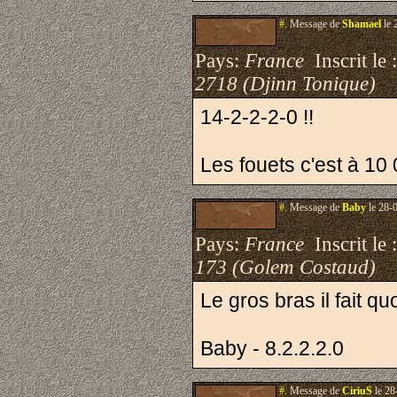
#.
Message de
Shamael
le 
Pays:
France
Inscrit le 
2718 (Djinn Tonique)
14-2-2-2-0 !!
Les fouets c'est à 10 
#.
Message de
Baby
le 28-
Pays:
France
Inscrit le 
173 (Golem Costaud)
Le gros bras il fait qu
Baby - 8.2.2.2.0
#.
Message de
CiriuS
le 28