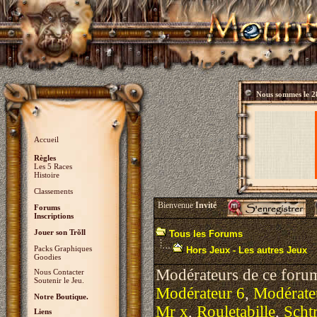
Nous sommes le
2
Accueil
Règles
Les 5 Races
Histoire
Classements
Bienvenue
Invité
Forums
Inscriptions
Jouer son Trõll
Tous les Forums
Packs Graphiques
Hors Jeux - Les autres Jeux
Goodies
Modérateurs de ce foru
Nous Contacter
Soutenir le Jeu.
Modérateur 6
,
Modérate
Notre Boutique.
Mr x
,
Rouletabille
,
Scht
Liens