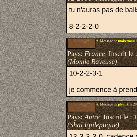
tu n'auras pas de bali
8-2-2-2-0
#.
Message de
moketman
l
Pays:
France
Inscrit le 
(Momie Baveuse)
10-2-2-3-1
je commence à prend
#.
Message de
pkunk
le 28
Pays:
Autre
Inscrit le :
1
(Shaï Epileptique)
13-3-3-3-0, cadence à