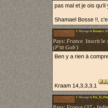
pas mal et je ois qu'i
Shamael Bosse !!, c'es
#.
Message de
Krram
le 28
Pays:
France
Inscrit le 
(P'tit Gob')
Ben y a rien à compre
Kraam 14,3,3,3,1
#.
Message de
Por_Te_Pois
Pays:
France (37 - Indre