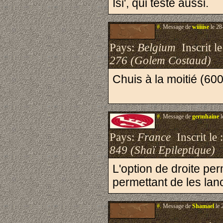
Isi', qui teste aussi.
#.
Message de
wiiiiise
le 28
Pays:
Belgium
Inscrit le
276 (Golem Costaud)
Chuis à la moitié (600
#.
Message de
germhaine
l
Pays:
France
Inscrit le 
849 (Shaï Epileptique)
L'option de droite pe
permettant de les lanc
#.
Message de
Shamael
le 