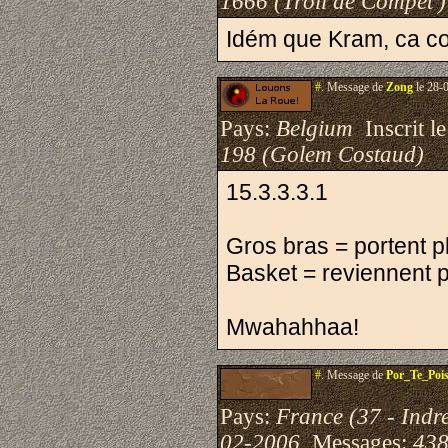
1666 (Trõll de Compèt')
Idém que Kram, ca c
#.
Message de
Zong
le 28-
Pays:
Belgium
Inscrit le
198 (Golem Costaud)
15.3.3.3.1
Gros bras = portent pl
Basket = reviennent p
Mwahahhaa!
#.
Message de
Por_Te_Pois
Pays:
France (37 - Indre
02-2006
Messages:
438