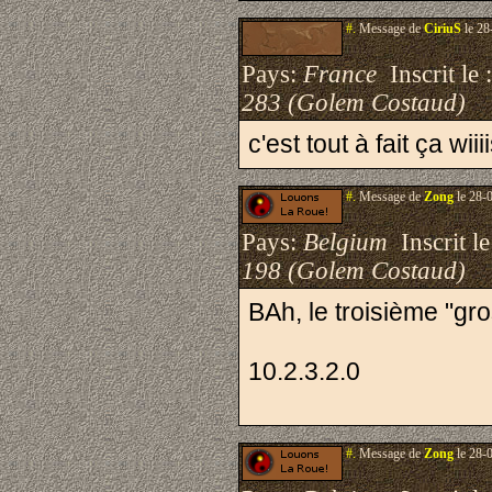
#.
Message de
CiriuS
le 28
Pays:
France
Inscrit le 
283 (Golem Costaud)
c'est tout à fait ça wiii
#.
Message de
Zong
le 28-
Pays:
Belgium
Inscrit le
198 (Golem Costaud)
BAh, le troisième "gro
10.2.3.2.0
#.
Message de
Zong
le 28-