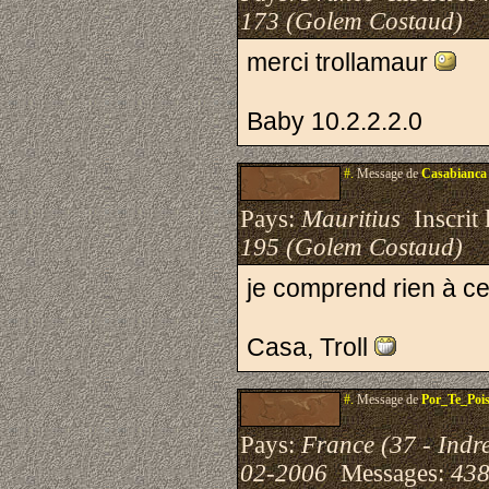
173 (Golem Costaud)
merci trollamaur
Baby 10.2.2.2.0
#.
Message de
Casabianca
Pays:
Mauritius
Inscrit 
195 (Golem Costaud)
je comprend rien à c
Casa, Troll
#.
Message de
Por_Te_Pois
Pays:
France (37 - Indre
02-2006
Messages:
438