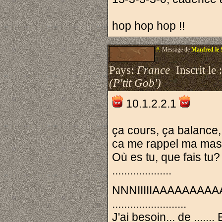
hop hop hop !!
#.
Message de
Manfred le
Pays:
France
Inscrit le 
(P'tit Gob')
10.1.2.2.1
ça cours, ça balance,
ca me rappel ma ma
Où es tu, que fais tu?
....................
NNNIIIIIAAAAAA
.........................
J'ai besoin... de ......