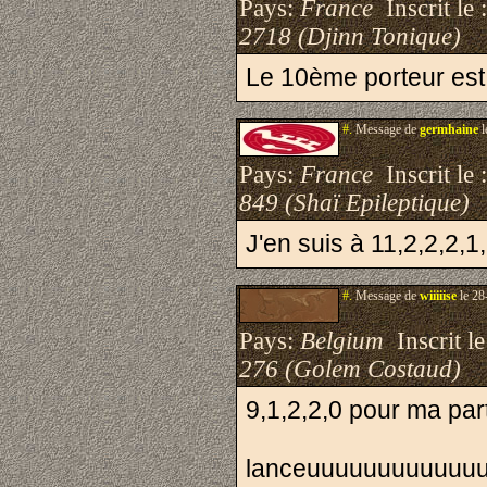
Pays:
France
Inscrit le 
2718 (Djinn Tonique)
Le 10ème porteur est 
#.
Message de
germhaine
l
Pays:
France
Inscrit le 
849 (Shaï Epileptique)
J'en suis à 11,2,2,2,1
#.
Message de
wiiiiise
le 28
Pays:
Belgium
Inscrit le
276 (Golem Costaud)
9,1,2,2,0 pour ma part
lanceuuuuuuuuuuuuu