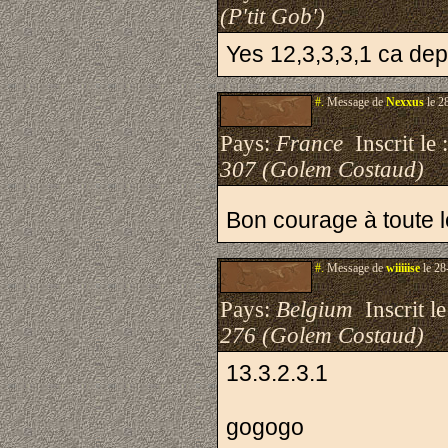
(P'tit Gob')
Yes 12,3,3,3,1 ca dep
#.
Message de
Nexxus
le 2
Pays:
France
Inscrit le 
307 (Golem Costaud)
Bon courage à toute l
#.
Message de
wiiiiise
le 28
Pays:
Belgium
Inscrit le
276 (Golem Costaud)
13.3.2.3.1
gogogo