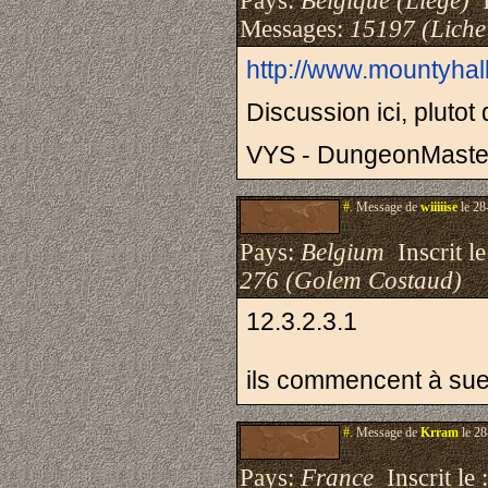
Pays:
Belgique (Liège)
I
Messages:
15197 (Liche
http://www.mountyhal
Discussion ici, plutot 
VYS - DungeonMaste
#.
Message de
wiiiiise
le 28
Pays:
Belgium
Inscrit le
276 (Golem Costaud)
12.3.2.3.1
ils commencent à sue
#.
Message de
Krram
le 28
Pays:
France
Inscrit le 