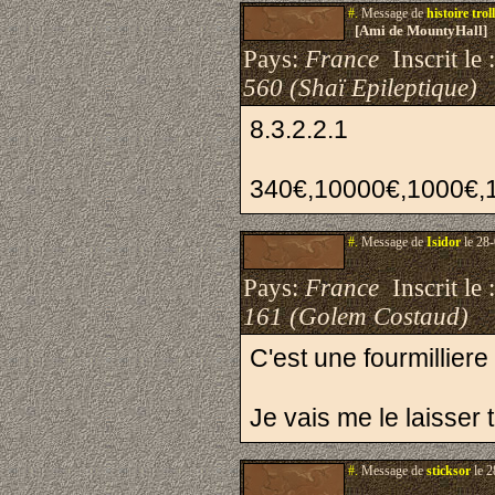
#.
Message de
histoire troll
[Ami de MountyHall]
Pays:
France
Inscrit le 
560 (Shaï Epileptique)
8.3.2.2.1
340€,10000€,1000€,
#.
Message de
Isidor
le 28-
Pays:
France
Inscrit le 
161 (Golem Costaud)
C'est une fourmillier
Je vais me le laisser t
#.
Message de
sticksor
le 2