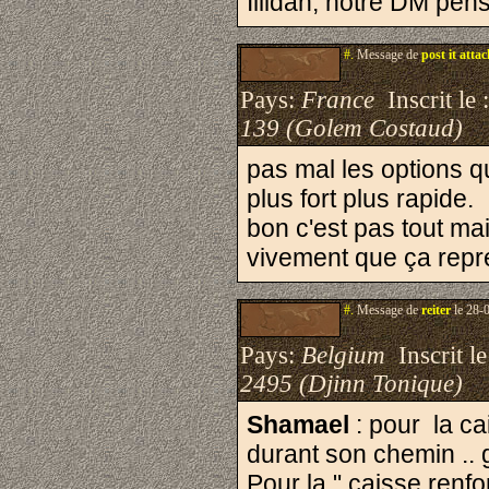
Illidan, notre DM pen
#.
Message de
post it atta
Pays:
France
Inscrit le 
139 (Golem Costaud)
pas mal les options 
plus fort plus rapide.
bon c'est pas tout mais
vivement que ça repr
#.
Message de
reiter
le 28-
Pays:
Belgium
Inscrit le
2495 (Djinn Tonique)
Shamael
: pour la ca
durant son chemin .. 
Pour la " caisse renfo