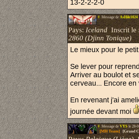
13-2-2-2-0
#.
Message de
AsHile1024
Pays:
Iceland
Inscrit le 
2860 (Djinn Tonique)
Le mieux pour le petit
Se lever pour reprendre
Arriver au boulot et s
cerveau... Encore en
En revenant j'ai ameli
journée devant moi
#.
Message de
VYS
le 28-0
[MH Team]
[Grand Cr