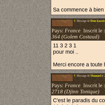
Sa commence à bien c
#.
Message de
Dent kassée
Pays:
France
Inscrit le 
364 (Golem Costaud)
11 3 2 3 1
pour moi ..
Merci encore a toute l
#.
Message de
Shamael
le 
Pays:
France
Inscrit le 
2718 (Djinn Tonique)
C'est le paradis du c