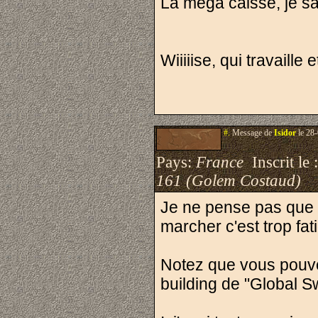
La méga caisse, je sa
Wiiiiise, qui travaill
#.
Message de
Isidor
le 28-
Pays:
France
Inscrit le 
161 (Golem Costaud)
Je ne pense pas que c
marcher c'est trop fa
Notez que vous pouve
building de "Global Sw