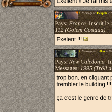
Exellent !! Je l'ai mi
#.
Message de
Twopak
le 
Pays:
France
Inscrit le 
112 (Golem Costaud)
Exelent !!!
#.
Message de
trollou
le 28
Pays:
New Caledonia
Ins
Messages:
1995 (Trõll 
trop bon, en cliquant p
trembler le building !!!
ça c'est le genre de tr