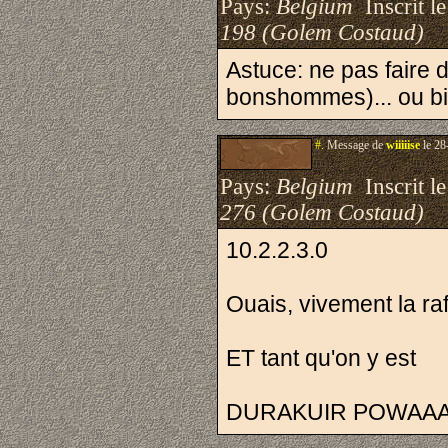
Pays:
Belgium
Inscrit le
198 (Golem Costaud)
Astuce: ne pas faire 
bonshommes)... ou bi
#.
Message de
wiiiiise
le 28
Pays:
Belgium
Inscrit le
276 (Golem Costaud)
10.2.2.3.0
Ouais, vivement la r
ET tant qu'on y est
DURAKUIR POWAA