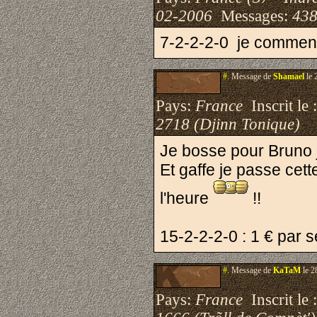
02-2006
Messages:
438
7-2-2-2-0 je commenc
#.
Message de
Shamael
le 
Pays:
France
Inscrit le 
2718 (Djinn Tonique)
Je bosse pour Bruno 
Et gaffe je passe cett
l'heure
!!
15-2-2-2-0 : 1 € par
#.
Message de
KaTaM
le 2
Pays:
France
Inscrit le 