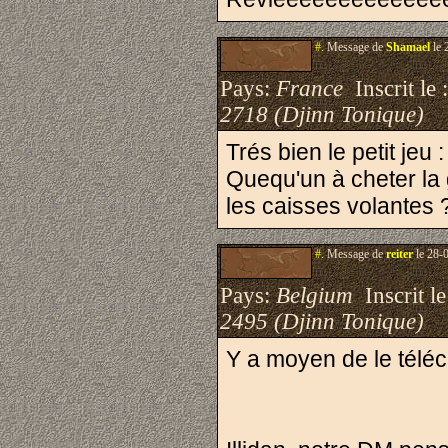
#.
Message de
Shamael
le 
Pays:
France
Inscrit le 
2718 (Djinn Tonique)
Trés bien le petit jeu 
Quequ'un à cheter la 
les caisses volantes
#.
Message de
reiter
le 28-
Pays:
Belgium
Inscrit le
2495 (Djinn Tonique)
Y a moyen de le téléc