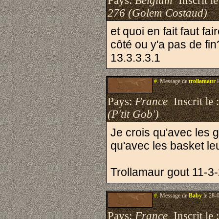
Pays:
Belgium
Inscrit le
276 (Golem Costaud)
et quoi en fait faut fa
côté ou y'a pas de fin
13.3.3.3.1
#.
Message de
trollamaur
l
Pays:
France
Inscrit le 
(P'tit Gob')
Je crois qu'avec les g
qu'avec les basket l
Trollamaur gout 11-3
#.
Message de
Baby
le 28-
Pays:
France
Inscrit le 