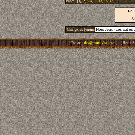
Pages :
[1]
,
2
,
3
,
4
, ...,
15
,
16
,
17
Pour
Si
Changer de Forum
[ Contact :
dev@mountyhall.com
] - [ Heure S