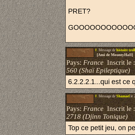
PRET?
GOOOOOOOOOOO
#.
Message de
histoire troll
[Ami de MountyHall]
Pays:
France
Inscrit le 
560 (Shaï Epileptique)
6.2.2.2.1...qui est ce
#.
Message de
Shamael
le 
Pays:
France
Inscrit le 
2718 (Djinn Tonique)
Top ce petit jeu, on 