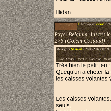
Illidan
#.
Message de
wiiiiise
le 28
Pays:
Belgium
Inscrit le
276 (Golem Costaud)
Message de
Shamael
le 28-08-2007 à 08:39
Pays:
France
Inscrit le :
6-05-2005
Messa
Trés bien le petit jeu 
Quequ'un à cheter la 
les caisses volantes
Les caisses volantes,
seuls.