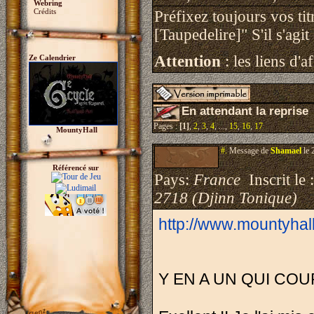
Webring
Crédits
Préfixez toujours vos t
[Taupedelire]" S'il s'agi
Attention
: les liens d'a
Ze Calendrier
En attendant la reprise
Pages :
[1]
,
2
,
3
,
4
, ...,
15
,
16
,
17
MountyHall
#.
Message de
Shamael
le 
Référencé sur
Pays:
France
Inscrit le 
2718 (Djinn Tonique)
http://www.mountyhal
Y EN A UN QUI COUR