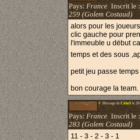
Pays:
France
Inscrit le 
259 (Golem Costaud)
alors pour les joueur
clic gauche pour pren
l'immeuble u début c
temps et des sous ,ap
petit jeu passe temp
bon courage la team.
#.
Message de
CiriuS
le 28
Pays:
France
Inscrit le 
283 (Golem Costaud)
11 - 3 - 2 - 3 - 1