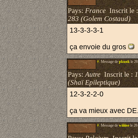
Pays:
France
Inscrit le 
283 (Golem Costaud)
13-3-3-3-1
ça envoie du gros
#.
Message de
pkunk
le 28
Pays:
Autre
Inscrit le :
1
(Shaï Epileptique)
12-3-2-2-0
ça va mieux avec DE.
#.
Message de
wiiiiise
le 28