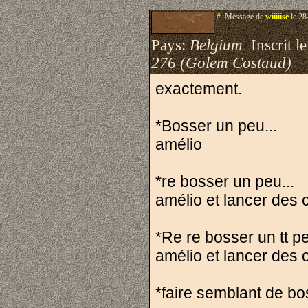
#.
Message de
wiiiiise
le 28
Pays:
Belgium
Inscrit le
276 (Golem Costaud)
exactement.
*Bosser un peu...
amélio
*re bosser un peu...
amélio et lancer des c
*Re re bosser un tt pe
amélio et lancer des 
*faire semblant de bos