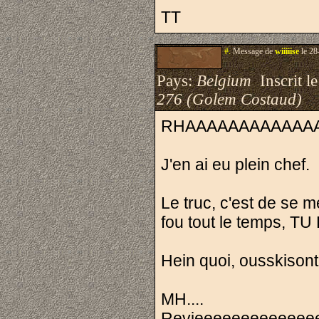
TT
#.
Message de
wiiiiise
le 28
Pays:
Belgium
Inscrit le
276 (Golem Costaud)
RHAAAAAAAAAAAAA
J'en ai eu plein chef.
Le truc, c'est de se m
fou tout le temps, 
Hein quoi, ousskison
MH....
Revieeeeeeeeeeeee