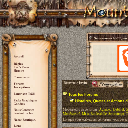
Nous sommes le
28° jour
Accueil
Règles
Les 5 Races
Histoire
Classements
Bienvenue
Invité
Forums
Inscriptions
Jouer son Trõll
Tous les Forums
Packs Graphiques
Histoires, Quetes et Actions d'
Goodies
Modérateurs de ce forum :
Aghabeu
,
Dabihul
,
G
Nous Contacter
Soutenir le Jeu.
Modérateur5
,
Mr x
,
Rouletabille
,
Schtroumpf
,
T
Lorsque vous écrivez sur ce Forum, vous devez v
Notre Boutique.
Liens