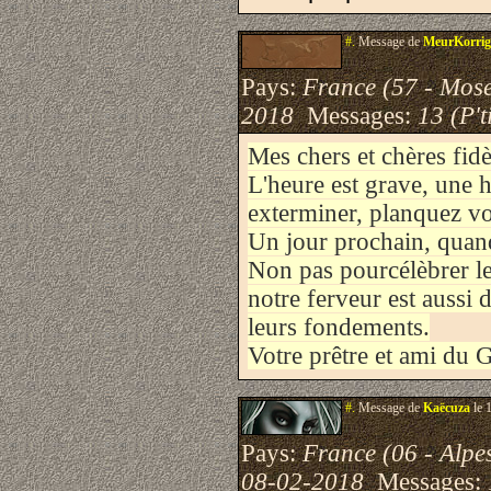
#.
Message de
MeurKorri
Pays:
France (57 - Mose
2018
Messages:
13 (P't
Mes chers et chères fidè
L'heure est grave, une 
exterminer, planquez vo
Un jour prochain, quand
Non pas pourcélèbrer le
notre ferveur est aussi d
leurs fondements.
Votre prêtre et ami du
#.
Message de
Kaëcuza
le 
Pays:
France (06 - Alpe
08-02-2018
Messages: