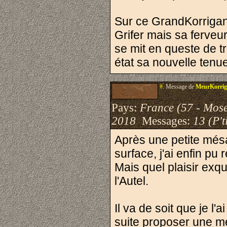
Sur ce GrandKorrigan, 
Grifer mais sa ferveur
se mit en queste de t
état sa nouvelle tenue
#.
Message de
MeurKorri
Pays:
France (57 - Mose
2018
Messages:
13 (P't
Après une petite mésa
surface, j'ai enfin p
Mais quel plaisir exq
l'Autel.
Il va de soit que je l'
suite proposer une me