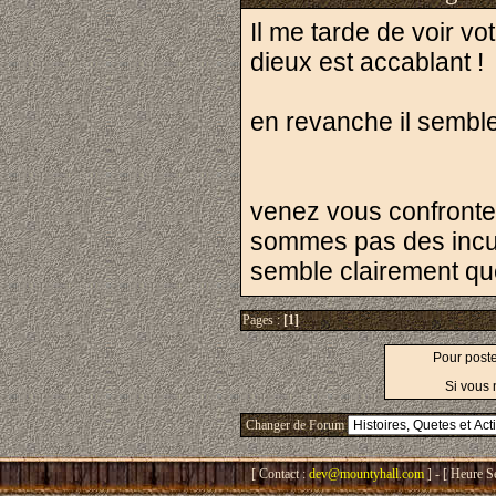
Il me tarde de voir vot
dieux est accablant !
en revanche il semble
venez vous confronte
sommes pas des incult
semble clairement qu
Pages :
[1]
Pour post
Si vous 
Changer de Forum
[ Contact :
dev@mountyhall.com
] - [ Heure S