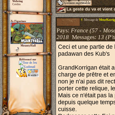
Webring
Crédits
La geste du va et vient 
#.
Message de
MeurKorri
Ze Figurines
Pays:
France (57 - Mose
2018
Messages:
13 (P't
Ceci et une partie de 
MountyHall
padawan des Kub's
Référencé sur
GrandKorrigan était au
charge de prêtre et en
non je n'ai pas dit rec
porter cette relique, l
Mais ce n'était pas la 
depuis quelque temps ,
cuisse.