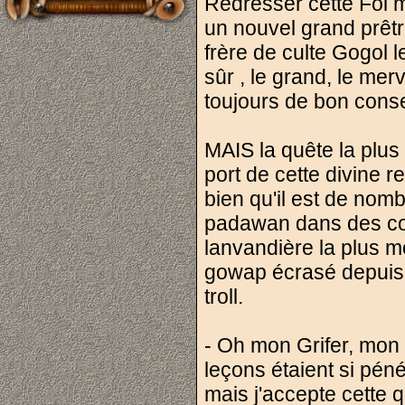
Redresser cette Foi mo
un nouvel grand prêtre
frère de culte Gogol 
sûr , le grand, le me
toujours de bon conse
MAIS la quête la plus 
port de cette divine 
bien qu'il est de nomb
padawan dans des cou
lanvandière la plus m
gowap écrasé depuis qu
troll.
- Oh mon Grifer, mon 
leçons étaient si pén
mais j'accepte cette q