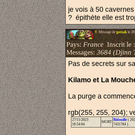
je vois à 50 cavernes
? épithète elle est tro
#.
Message de
gorzak
le 28
Pays:
France
Inscrit le 
Messages:
3684 (Djinn 
Pas de secrets sur sa 
Kilamo et La Mouch
La purge a commencée
rgb(255, 255, 204); ve
27/11/2023
Bidouille
( 292
MORT
18:54:04
7431784 ).