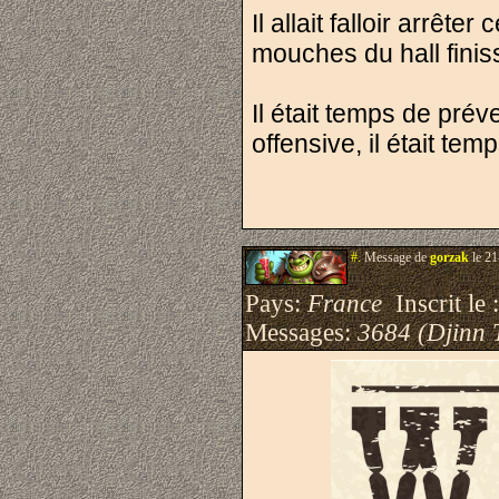
Il allait falloir arrêt
mouches du hall finis
Il était temps de préve
offensive, il était te
#.
Message de
gorzak
le 21
Pays:
France
Inscrit le 
Messages:
3684 (Djinn 