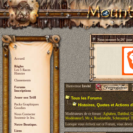
Nous sommes le
26° jour
Accueil
Règles
Les 5 Races
Histoire
Classements
Bienvenue
Invité
Forums
Inscriptions
Jouer son Trõll
Tous les Forums
Packs Graphiques
Histoires, Quetes et Actions d'
Goodies
Modérateurs de ce forum :
Aghabeu
,
Dabihul
,
G
Nous Contacter
Soutenir le Jeu.
Modérateur5
,
Mr x
,
Rouletabille
,
Schtroumpf
,
T
Lorsque vous écrivez sur ce Forum, vous devez v
Notre Boutique.
Liens