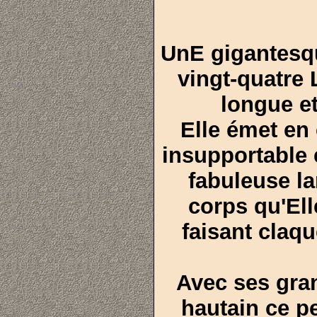
UnE gigantesq
vingt-quatre 
longue et
Elle émet en 
insupportable 
fabuleuse l
corps qu'Ell
faisant claq
Avec ses gran
hautain ce pet