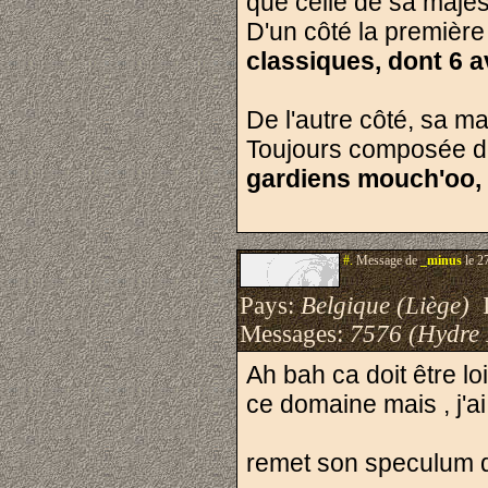
que celle de sa majes
D'un côté la premièr
classiques, dont 6 
De l'autre côté, sa ma
Toujours composée 
gardiens mouch'oo, 
#.
Message de
_minus
le 2
Pays:
Belgique (Liège)
I
Messages:
7576 (Hydre
Ah bah ca doit être loi
ce domaine mais , j'ai
remet son speculum d