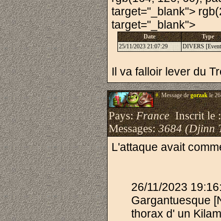
target="_blank"> rgb(2
target="_blank">
Date
Type
25/11/2023 21:07:29
DIVERS [Event
Il va falloir lever du Tr
#.
Message de
gorzak
le 26
Pays:
France
Inscrit le 
Messages:
3684 (Djinn 
L'attaque avait comme
26/11/2023 19:1
Gargantuesque [No
thorax d' un Kila