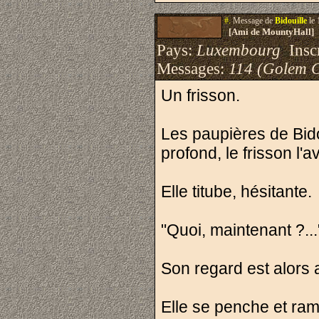
#.
Message de
Bidouille
le 
[Ami de MountyHall]
Pays:
Luxembourg
Inscr
Messages:
114 (Golem 
Un frisson.
Les paupières de Bido
profond, le frisson l'a
Elle titube, hésitante.
"Quoi, maintenant ?...
Son regard est alors a
Elle se penche et ra