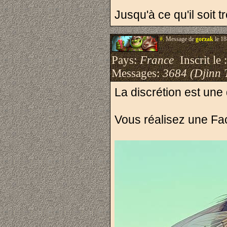
Jusqu'à ce qu'il soit t
#.
Message de
gorzak
le 18
Pays:
France
Inscrit le 
Messages:
3684 (Djinn 
La discrétion est une q
Vous réalisez une F