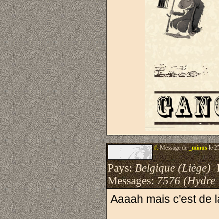
#.
Message de
_minus
le 2
Pays:
Belgique (Liège)
I
Messages:
7576 (Hydre
Aaaah mais c'est de l