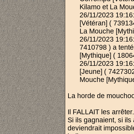
Kilamo et La Mouc
26/11/2023 19:1
[Vétéran] ( 739134
La Mouche [Mythiq
26/11/2023 19:16
7410798 ) a tenté
[Mythique] ( 1806
26/11/2023 19:1
[Jeune] ( 7427302 
Mouche [Mythique
La horde de mouchoo é
Il FALLAIT les arrêter.
Si ils gagnaient, si 
deviendrait impossib