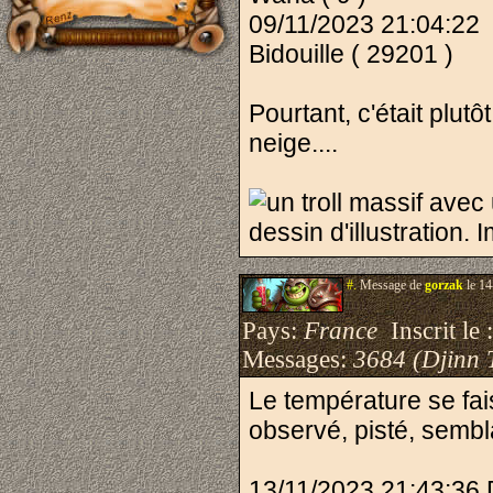
09/11/2023 21:04:22
Bidouille ( 29201 )
Pourtant, c'était plut
neige....
#.
Message de
gorzak
le 14
Pays:
France
Inscrit le 
Messages:
3684 (Djinn 
Le température se fais
observé, pisté, semblai
13/11/2023 21:43:36