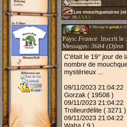
Webring
Crédits
Les mouchquetaires (et
Pages :
[1]
,
2
,
3
,
4
,
5
Ze T-Shirt
#.
Message de
gorzak
le 12
Pays:
France
Inscrit le 
Messages:
3684 (Djinn 
C'était le 19° jour d
MountyHall
nombre de mouchqueta
mystérieux ...
Référencé sur
09/11/2023 21:04:22
Gorzak ( 19508 )
09/11/2023 21:04:22
Trolleurdélite ( 3271 )
09/11/2023 21:04:22
Waha ( 9 )