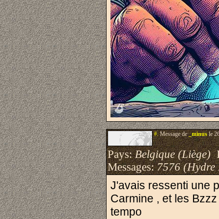
#.
Message de
_minus
le 2
Pays:
Belgique (Liège)
I
Messages:
7576 (Hydre
J'avais ressenti une
Carmine , et les Bzzz
tempo