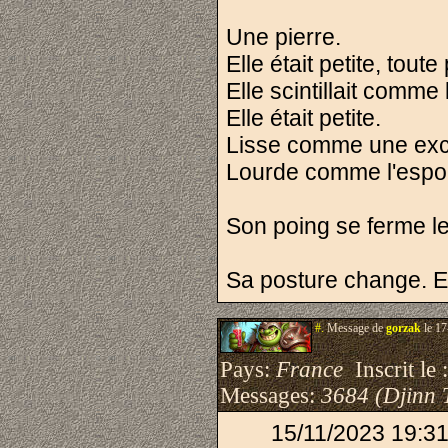
Une pierre.
Elle était petite, toute
Elle scintillait comm
Elle était petite.
Lisse comme une ex
Lourde comme l'espoi
Son poing se ferme l
Sa posture change. El
#.
Message de
gorzak
le 17
Pays:
France
Inscrit le 
Messages:
3684 (Djinn 
15/11/2023 19:31