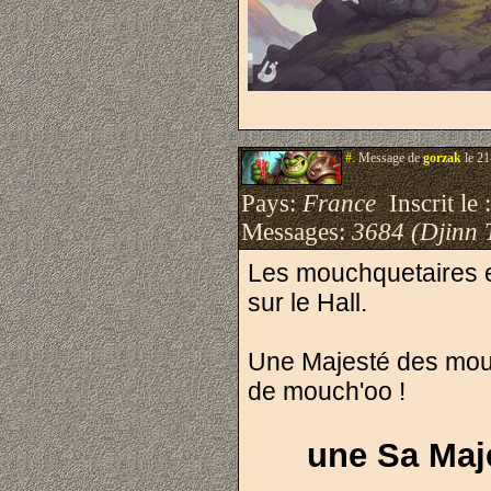
#.
Message de
gorzak
le 21
Pays:
France
Inscrit le 
Messages:
3684 (Djinn 
Les mouchquetaires e
sur le Hall.
Une Majesté des mouc
de mouch'oo !
une Sa Maj